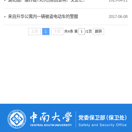
湖北船厂爆炸致7死5伤原因查明！又是它！
2023-04-21
来自升华公寓内一辆被盗电动车的警醒
2017-06-08
上页
1
下页
跳转
共4条
第
/1页