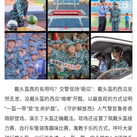
戴头盔真的有用吗？交警现场“砸瓜”：戴头盔的西瓜安
然无恙，没戴头盔的西瓜“喀嚓”开瓢，以最直观的方式证明
“一盔一带”是“生命护盾”。《守护解放西》人气警官鲁奇奇
随即登场，演示了头盔正确戴法。现场还设置了佩戴头盔接
力赛、自行车慢骑等趣味比赛，寓教于乐的方式，呼吁大家