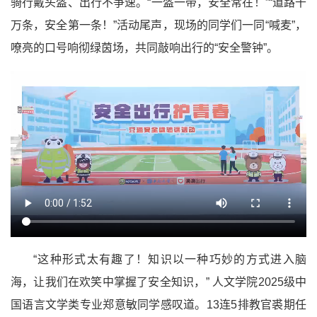
骑行戴头盔、出行不争速。“一盔一带，安全常在！”“道路千
万条，安全第一条！”活动尾声，现场的同学们一同“喊麦”，
嘹亮的口号响彻绿茵场，共同敲响出行的“安全警钟”。
“这种形式太有趣了！知识以一种巧妙的方式进入脑
海，让我们在欢笑中掌握了安全知识，” 人文学院2025级中
国语言文学类专业郑意敏同学感叹道。13连5排教官裘期任